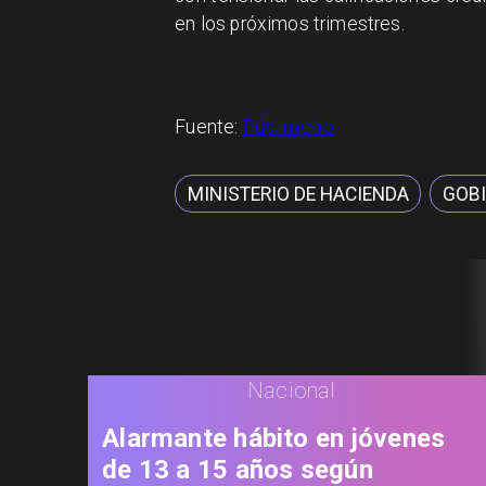
en los próximos trimestres.
Fuente:
Publimetro
MINISTERIO DE HACIENDA
GOBI
Nacional
Alarmante hábito en jóvenes
de 13 a 15 años según