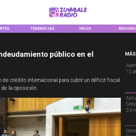
ENCIAS
INICIO
REGIONES
NACION
ndeudamiento público en el
MÁS
Alar
15 a
de crédito internacional para cubrir un déficit fiscal
de la oposición.
Apru
Seba
$4 m
Sena