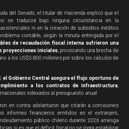
ala del Senado, el titular de Hacienda explicó que el
o se traducirá bajo ninguna circunstancia en la
sistenciales ni en la creación de subsidios inéditos
l problema contable, según la minuta entregada por el
bles de recaudación fiscal interna sufrieron una
s proyecciones iniciales
, provocando una brecha de
cano a los US$3.800 millones por sobre los cálculos de
l,
el Gobierno Central asegura el flujo oportuno de
umplimiento a los contratos de infraestructura
,
ernacionales indexados al presupuesto anual.
ron en contra adelantaron que citarán a comisiones
os informes financieros emitidos en el extranjero,
endeudamiento público chileno durante 2026 arriesga
icias si es que el déficit fiscal no se logra estabilizar