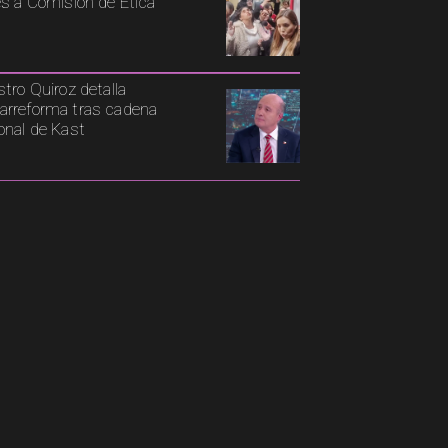
es a Comisión de Ética
stro Quiroz detalla
rreforma tras cadena
onal de Kast