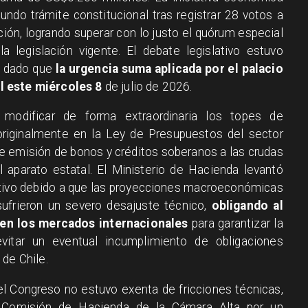
ndo trámite constitucional tras registrar 28 votos a
ción, logrando superar con lo justo el quórum especial
a legislación vigente. El debate legislativo estuvo
l, dado que
la urgencia suma aplicada por el palacio
l este miércoles 8
de julio de 2026.
 modificar de forma extraordinaria los topes de
riginalmente en la Ley de Presupuestos del sector
e emisión de bonos y créditos soberanos a las crudas
 aparato estatal. El Ministerio de Hacienda levantó
ntivo debido a que las proyecciones macroeconómicas
ufrieron un severo desajuste técnico,
obligando al
 en los mercados internacionales
para garantizar la
vitar un eventual incumplimiento de obligaciones
 de Chile.
 del Congreso no estuvo exenta de fricciones técnicas,
 Comisión de Hacienda de la Cámara Alta por un