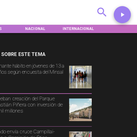
AL
INTERNACIONAL
DEPORTES
TENDENCIAS
 SOBRE ESTE TEMA
mante hábito en jóvenes de 13 a
ños según encuesta del Minsal
eban creación del Parque
stián Piñera con inversión de
il millones
do envía cruce Campillai-