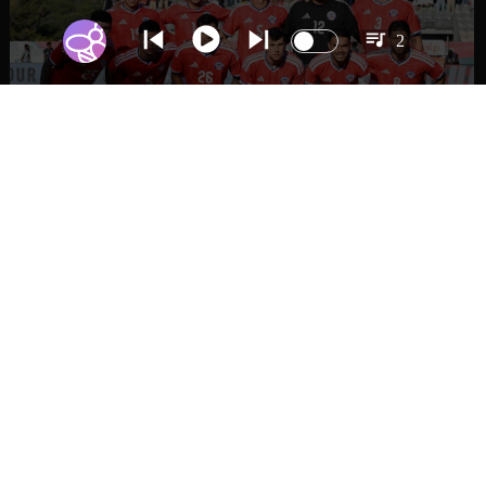
2
DEPORTES
La Roja enfrentará a los anfitriones del
Mundial 2026
IR A
NACIONAL