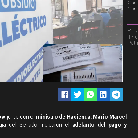
Cami
Camp
Proy
17 d
Patr
dow
junto con el
ministro de Hacienda, Mario Marcel
gía del Senado indicaron el
adelanto del pago y