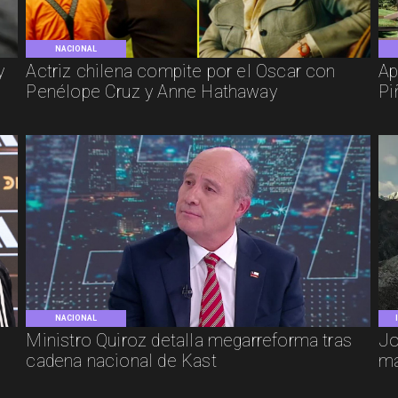
NACIONAL
y
Actriz chilena compite por el Oscar con
Ap
Penélope Cruz y Anne Hathaway
Pi
NACIONAL
e
Ministro Quiroz detalla megarreforma tras
Jo
cadena nacional de Kast
má