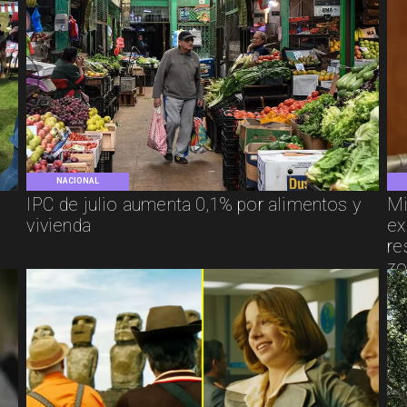
NACIONAL
IPC de julio aumenta 0,1% por alimentos y
Mi
vivienda
ex
re
zo