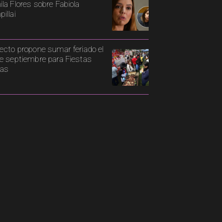
la Flores sobre Fabiola
illai
ecto propone sumar feriado el
e septiembre para Fiestas
ias