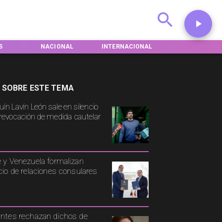
NACIONAL
INTERNACIONAL
DEPORTES
 SOBRE ESTE TEMA
uín Lavín León sale en silencio
 revocación de medida cautelar
e y Venezuela formalizan
icio de relaciones consulares
antes rechazan dichos de