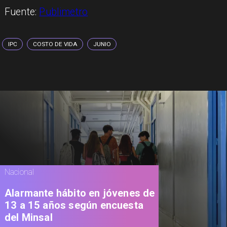
Fuente:
Publimetro
IPC
COSTO DE VIDA
JUNIO
Nacional
Alarmante hábito en jóvenes de
13 a 15 años según encuesta
del Minsal