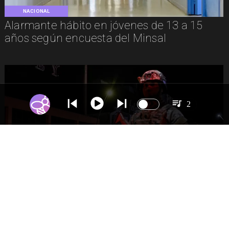
NACIONAL
Alarmante hábito en jóvenes de 13 a 15
años según encuesta del Minsal
2
NACIONAL
Gobierno evalúa nuevo estado de
excepción en barrios con alta criminalidad