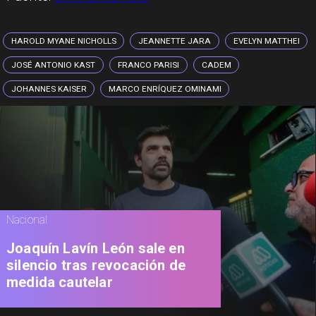
HAROLD MYANE NICHOLLS
JEANNETTE JARA
EVELYN MATTHEI
JOSÉ ANTONIO KAST
FRANCO PARISI
CADEM
JOHANNES KAISER
MARCO ENRÍQUEZ OMINAMI
Nacional
Joaquín Lavín León sale en
silencio tras revocación de
medida cautelar