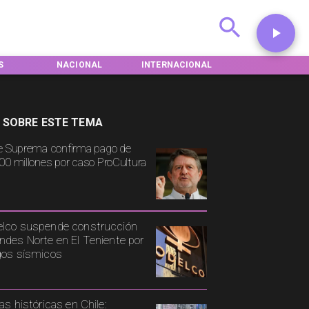
S
NACIONAL
INTERNACIONAL
DEPORTES
 SOBRE ESTE TEMA
e Suprema confirma pago de
00 millones por caso ProCultura
lco suspende construcción
ndes Norte en El Teniente por
gos sísmicos
ias históricas en Chile: