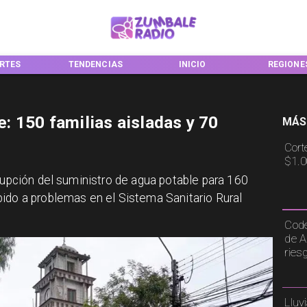
RTES
TENDENCIAS
INICIO
REGIONE
e: 150 familias aisladas y 70
MÁS
Cort
$1.0
rrupción del suministro de agua potable para 160
ido a problemas en el Sistema Sanitario Rural
Code
de A
ries
Lluv