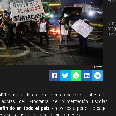
Flor
Mini
mega
naci
Agencia Uno
500
manipuladoras de alimentos pertenecientes a la
ajadoras del Programa de Alimentación Escolar
efinido en todo el país
, en protesta por el no pago
desvinculadas hace cerca de cinco meses.