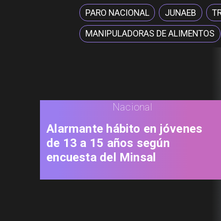
PARO NACIONAL
JUNAEB
T
MANIPULADORAS DE ALIMENTOS
Nacional
Alarmante hábito en jóvenes
de 13 a 15 años según
encuesta del Minsal