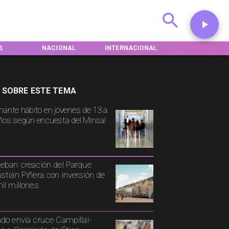
NACIONAL
INTERNACIONAL
DEPORTES
 SOBRE ESTE TEMA
mante hábito en jóvenes de 13 a
ños según encuesta del Minsal
eban creación del Parque
stián Piñera con inversión de
il millones
do envía cruce Campillai-