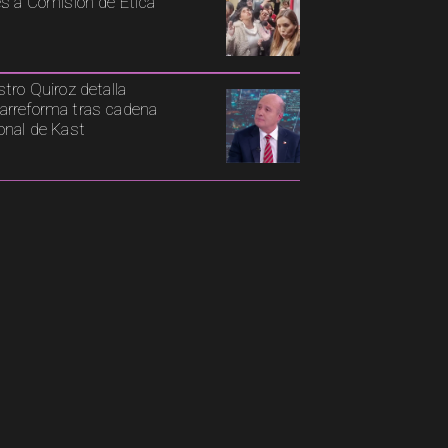
es a Comisión de Ética
stro Quiroz detalla
rreforma tras cadena
onal de Kast