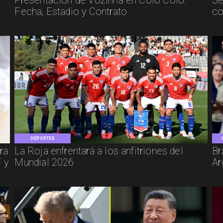
Presentación de Vozinha en Colo Colo:
Se
Fecha, Estadio y Contrato
co
DEPORTES
ra
La Roja enfrentará a los anfitriones del
Br
 y
Mundial 2026
Ar