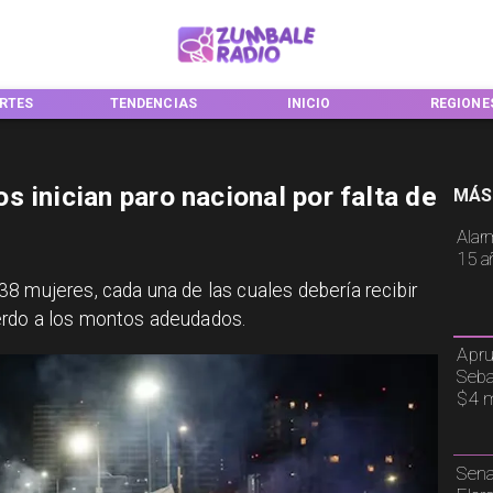
TENDENCIAS
INICIO
REGIONES
 inician paro nacional por falta de
MÁS
Alar
15 a
8 mujeres, cada una de las cuales debería recibir
erdo a los montos adeudados.
Apru
Seba
$4 m
Sena