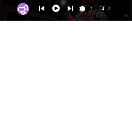
2
NACIONAL
Gobierno evalúa nuevo estado de
excepción en barrios con alta criminalidad