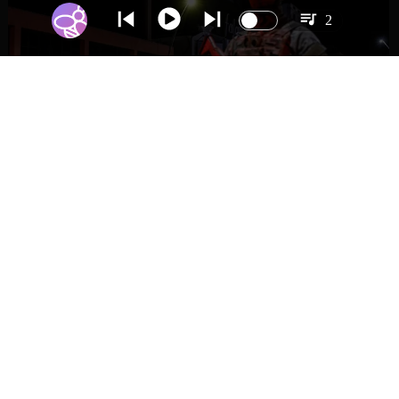
2
NACIONAL
Gobierno evalúa nuevo estado de
excepción en barrios con alta criminalidad