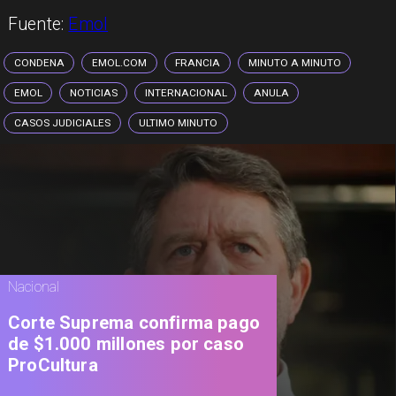
Fuente:
Emol
CONDENA
EMOL.COM
FRANCIA
MINUTO A MINUTO
EMOL
NOTICIAS
INTERNACIONAL
ANULA
CASOS JUDICIALES
ULTIMO MINUTO
Nacional
Corte Suprema confirma pago
de $1.000 millones por caso
ProCultura