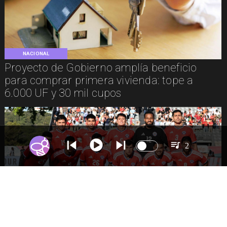
NACIONAL
Proyecto de Gobierno amplía beneficio
para comprar primera vivienda: tope a
6.000 UF y 30 mil cupos
2
DEPORTES