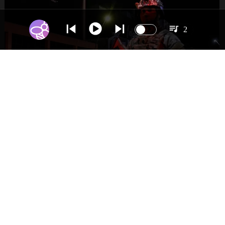
2
NACIONAL
Gobierno evalúa nuevo estado de
excepción en barrios con alta criminalidad