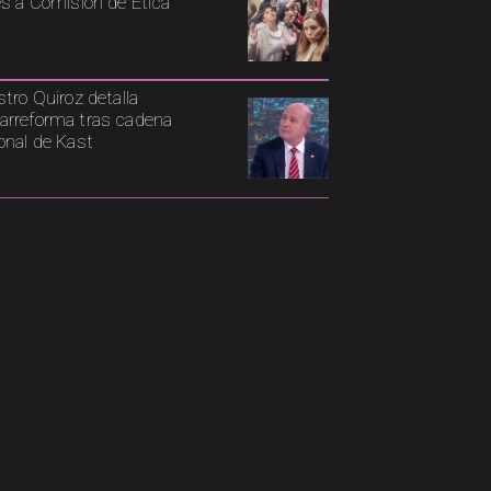
es a Comisión de Ética
stro Quiroz detalla
rreforma tras cadena
onal de Kast