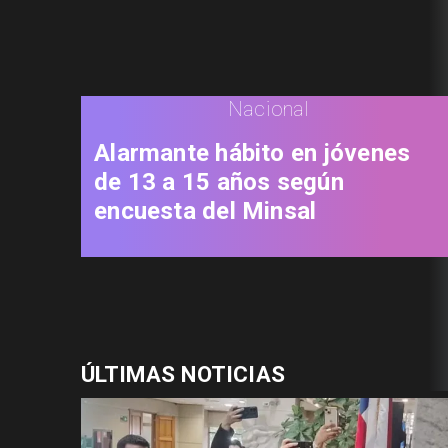
Nacional
Alarmante hábito en jóvenes
de 13 a 15 años según
encuesta del Minsal
ÚLTIMAS NOTICIAS