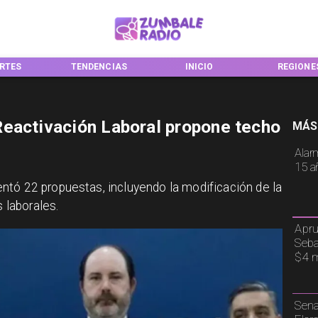
RTES
TENDENCIAS
INICIO
REGIONE
eactivación Laboral propone techo
MÁS
Alar
15 a
ntó 22 propuestas, incluyendo la modificación de la
s laborales.
Apru
Seba
$4 m
Sena