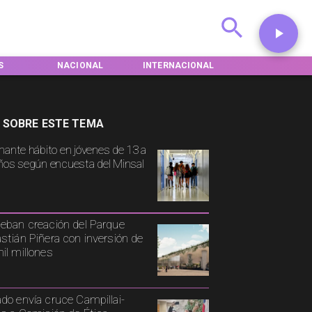
S
NACIONAL
INTERNACIONAL
DEPORTES
 SOBRE ESTE TEMA
mante hábito en jóvenes de 13 a
ños según encuesta del Minsal
eban creación del Parque
stián Piñera con inversión de
il millones
do envía cruce Campillai-