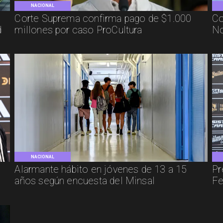
NACIONAL
Corte Suprema confirma pago de $1.000
Co
d
millones por caso ProCultura
No
NACIONAL
e
Alarmante hábito en jóvenes de 13 a 15
Pr
años según encuesta del Minsal
Fe