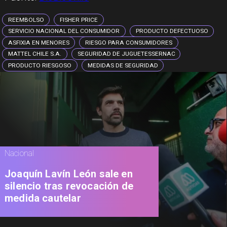
REEMBOLSO
FISHER PRICE
SERVICIO NACIONAL DEL CONSUMIDOR
PRODUCTO DEFECTUOSO
ASFIXIA EN MENORES
RIESGO PARA CONSUMIDORES
MATTEL CHILE S.A.
SEGURIDAD DE JUGUETESSERNAC
PRODUCTO RIESGOSO
MEDIDAS DE SEGURIDAD
Nacional
Joaquín Lavín León sale en
silencio tras revocación de
medida cautelar