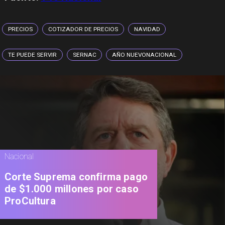
PRECIOS
COTIZADOR DE PRECIOS
NAVIDAD
TE PUEDE SERVIR
SERNAC
AÑO NUEVONACIONAL
Nacional
Corte Suprema confirma pago
de $1.000 millones por caso
ProCultura