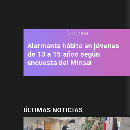
Nacional
Alarmante hábito en jóvenes
de 13 a 15 años según
encuesta del Minsal
ÚLTIMAS NOTICIAS