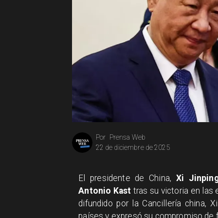
Prensa Web
Por
22 de diciembre de 2025
El presidente de China,
Xi Jinpin
Antonio Kast
tras su victoria en las
difundido por la Cancillería china, 
países y expresó su compromiso de fo