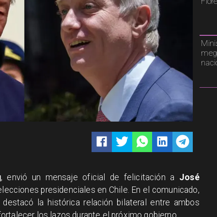
Flor
Mini
mega
naci
g
, envió un mensaje oficial de felicitación a
José
 elecciones presidenciales en Chile. En el comunicado,
Xi destacó la histórica relación bilateral entre ambos
rtalecer los lazos durante el próximo gobierno.