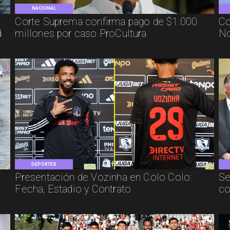
NACIONAL
Corte Suprema confirma pago de $1.000
Co
d
millones por caso ProCultura
No
DEPORTES
Presentación de Vozinha en Colo Colo:
Se
Fecha, Estadio y Contrato
co