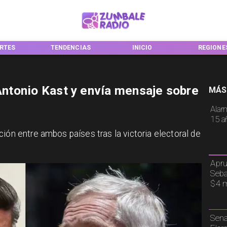
NCIAS
INICIO
REGIONES
NACIONA
 Antonio Kast y envía mensaje sobre
MÁS
Alar
15 a
ión entre ambos países tras la victoria electoral de
Apru
Seba
$4 m
Sena