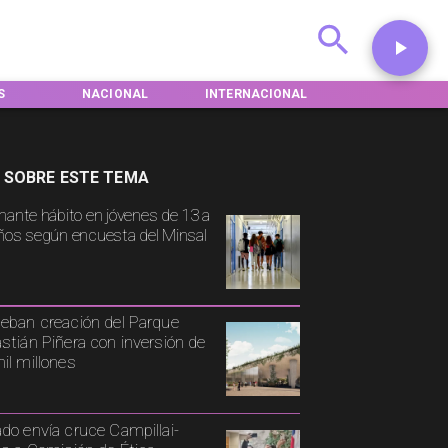
L
INTERNACIONAL
DEPORTES
TENDENCIAS
 SOBRE ESTE TEMA
mante hábito en jóvenes de 13 a
ños según encuesta del Minsal
eban creación del Parque
stián Piñera con inversión de
il millones
do envía cruce Campillai-