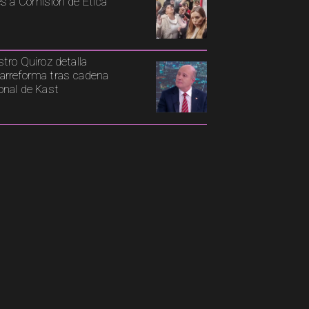
es a Comisión de Ética
stro Quiroz detalla
rreforma tras cadena
onal de Kast