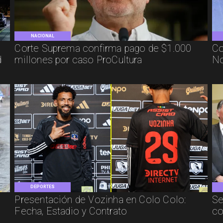
NACIONAL
Corte Suprema confirma pago de $1.000
Co
d
millones por caso ProCultura
No
DEPORTES
Presentación de Vozinha en Colo Colo:
Se
Fecha, Estadio y Contrato
co