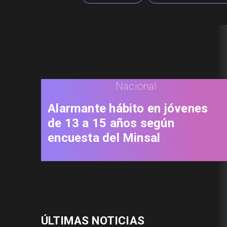
Nacional
Alarmante hábito en jóvenes
de 13 a 15 años según
encuesta del Minsal
ÚLTIMAS NOTICIAS