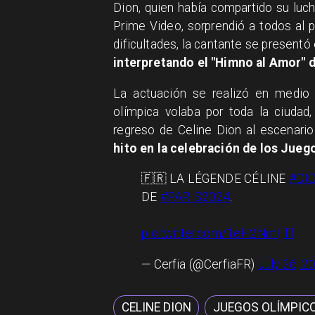
Dion, quien había compartido su luc
Prime Video, sorprendió a todos al p
dificultades, la cantante se presentó
interpretando el "Himno al Amor" de
La actuación se realizó en medio 
olímpica volaba por toda la ciudad
regreso de Celine Dion al escenari
hito en la celebración de los Jueg
🇫🇷 LA LÉGENDE CÉLINE
#DI
DE
#PARIS2024
.
pic.twitter.com/1eH2NmIjTl
— Cerfia (@CerfiaFR)
July 26, 2
CELINE DION
JUEGOS OLÍMPIC