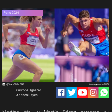
París 2024
@TeamChile_COCH
6 de agosto de 2024
Cristóbal Ignacio
Adones Reyes