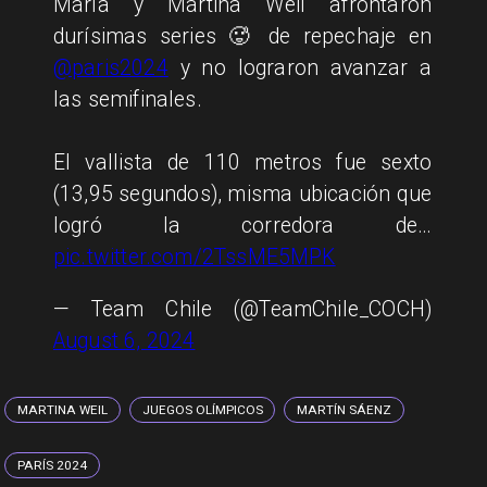
María y Martina Weil afrontaron
durísimas series 🥵 de repechaje en
@paris2024
y no lograron avanzar a
las semifinales.
El vallista de 110 metros fue sexto
(13,95 segundos), misma ubicación que
logró la corredora de…
pic.twitter.com/2TssME5MPK
— Team Chile (@TeamChile_COCH)
August 6, 2024
MARTINA WEIL
JUEGOS OLÍMPICOS
MARTÍN SÁENZ
PARÍS 2024