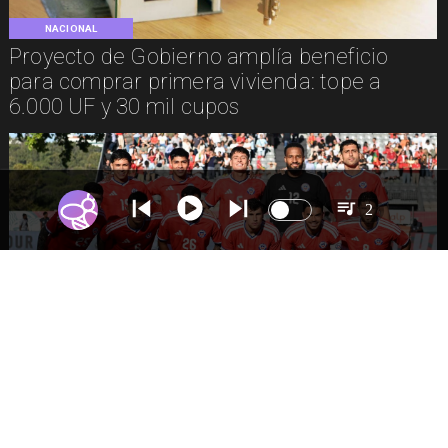
NACIONAL
Proyecto de Gobierno amplía beneficio
para comprar primera vivienda: tope a
6.000 UF y 30 mil cupos
2
DEPORTES
La Roja enfrentará a los anfitriones del
Mundial 2026