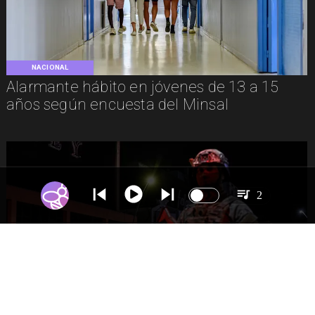
NACIONAL
Alarmante hábito en jóvenes de 13 a 15
años según encuesta del Minsal
2
NACIONAL