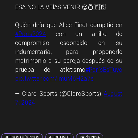
ESA NO LA VEÍAS VENIR 😍💍🇫🇷
Quién diría que Alice Finot compitió en
#Paris2024
con un anillo de
compromiso escondido en su
indumentaria, para proponerle
matrimonio a su pareja después de su
prueba de atletismo
#ParísEsTuyo
pic.twitter.com/imuM6H2a7e
— Claro Sports (@ClaroSports)
August
7, 2024
JUEGOS OLÍMPICOS
ALICE FINOT
PARÍS 2024