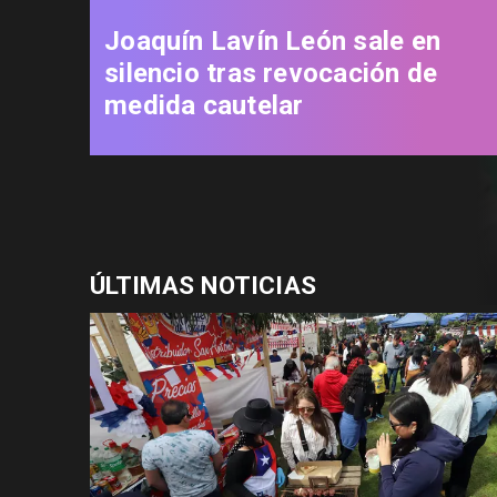
Joaquín Lavín León sale en
silencio tras revocación de
medida cautelar
ÚLTIMAS NOTICIAS