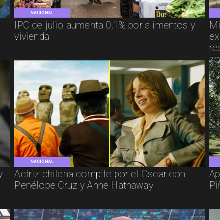
NACIONAL
IPC de julio aumenta 0,1% por alimentos y
Mi
vivienda
ex
re
zo
NACIONAL
y
Actriz chilena compite por el Oscar con
Ap
Penélope Cruz y Anne Hathaway
Pi