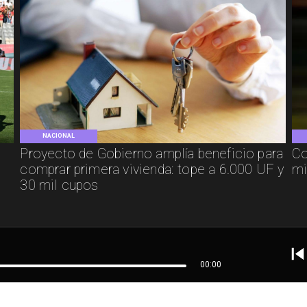
NACIONAL
Proyecto de Gobierno amplía beneficio para
Co
comprar primera vivienda: tope a 6.000 UF y
mi
30 mil cupos
00:00