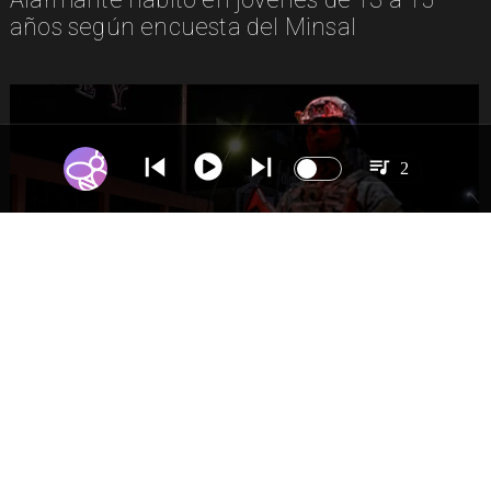
años según encuesta del Minsal
2
NACIONAL
Gobierno evalúa nuevo estado de
excepción en barrios con alta criminalidad