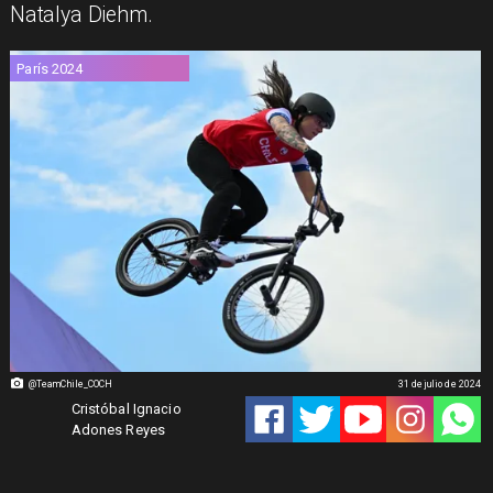
Natalya Diehm.
París 2024
@TeamChile_COCH
31 de julio de 2024
Cristóbal Ignacio
Adones Reyes