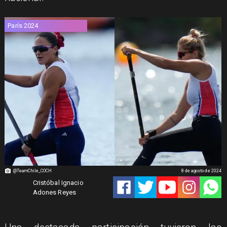
París 2024
@TeamChile_COCH
8 de agosto de 2024
Cristóbal Ignacio
Adones Reyes