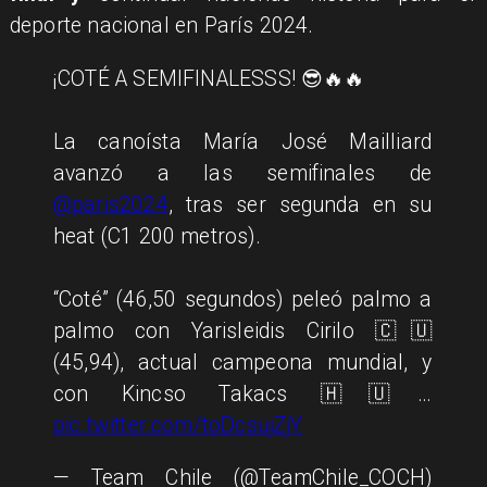
deporte nacional en París 2024.
¡COTÉ A SEMIFINALESSS! 😎🔥🔥
La canoísta María José Mailliard
avanzó a las semifinales de
@paris2024
, tras ser segunda en su
heat (C1 200 metros).
“Coté” (46,50 segundos) peleó palmo a
palmo con Yarisleidis Cirilo 🇨🇺
(45,94), actual campeona mundial, y
con Kincso Takacs 🇭🇺…
pic.twitter.com/toDcsujZjY
— Team Chile (@TeamChile_COCH)