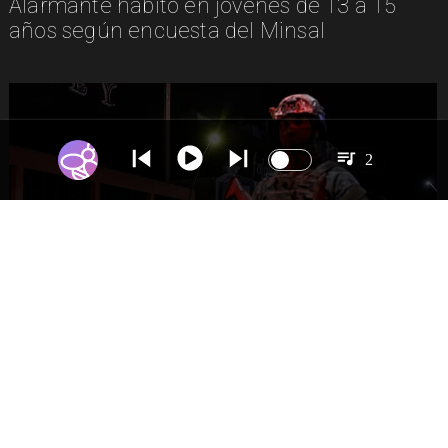
Alarmante hábito en jóvenes de 13 a 15
años según encuesta del Minsal
2
NACIONAL
Gobierno evalúa nuevo estado de
excepción en barrios con alta criminalidad