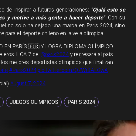
o de inspirar a futuras generaciones:
"Ojalá esto se
nes y motive a más gente a hacer deporte"
. Con su
el no solo ha dejado una marca en París 2024, sino
 para el deporte chileno en la vela olímpica.
 EN PARÍS 🇫🇷 Y LOGRA DIPLOMA OLÍMPICO
 Veleros ILCA 7 de
@paris2024
y regresará al país
a los mejores deportistas olímpicos que finalizan
ite
#Paris2024
pic.twitter.com/Q7Wr8AEGwA
cial)
August 7, 2024
E
JUEGOS OLÍMPICOS
PARÍS 2024