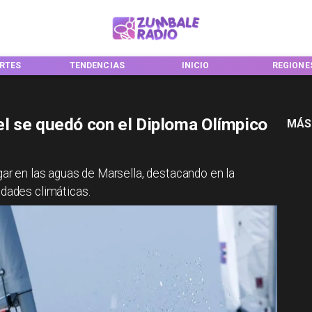
ENCIAS
INICIO
REGIONES
NACION
l se quedó con el Diploma Olímpico
MÁS
ugar en las aguas de Marsella, destacando en la
idades climáticas.