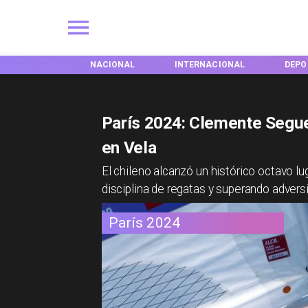
NACIONAL
INTERNACIONAL
DEPORTES
TEND
París 2024: Clemente Segue
en Vela
​El chileno alcanzó un histórico octavo l
disciplina de regatas y superando advers
París 2024