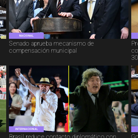
NACIONAL
Senado aprueba mecanismo de
Pr
compensación municipal
co
30
INTERNACIONAL
Brasil reduce contacto diplomático con
Go