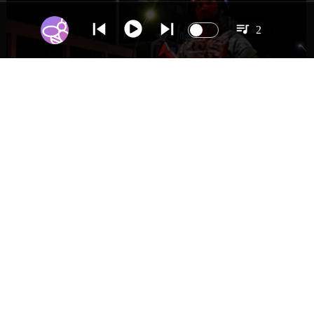
2
NACIONAL
Gobierno evalúa nuevo estado de
excepción en barrios con alta criminalidad