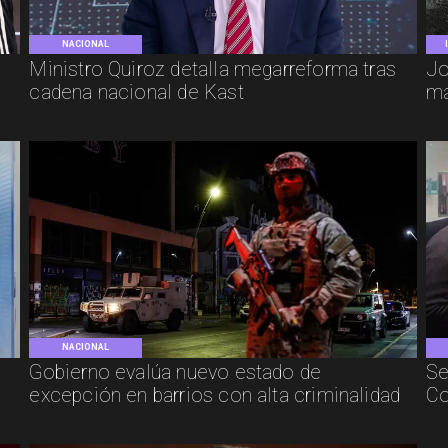
NACIONAL
e
Ministro Quiroz detalla megarreforma tras
Jo
cadena nacional de Kast
má
NACIONAL
Gobierno evalúa nuevo estado de
Se
excepción en barrios con alta criminalidad
Co