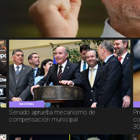
NACIONAL
Senado aprueba mecanismo de
Pr
compensación municipal
co
30