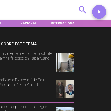
S
NACIONAL
INTERNACIONAL
DEPORTES
 SOBRE ESTE TEMA
irman enfermedad de tripulante
namita fallecido en Talcahuano
alizan a Exseremi de Salud
Presunto Delito Sexual
ados sorprenden a la región