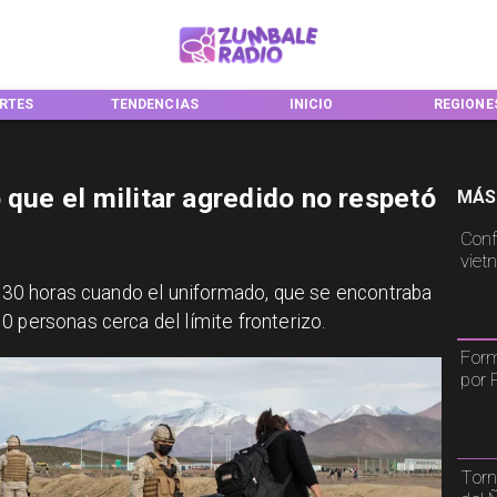
RTES
TENDENCIAS
INICIO
REGIONE
 que el militar agredido no respetó
MÁS
Conf
viet
20:30 horas cuando el uniformado, que se encontraba
0 personas cerca del límite fronterizo.
Form
por 
Torn