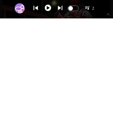
2
NACIONAL
Gobierno evalúa nuevo estado de
excepción en barrios con alta criminalidad