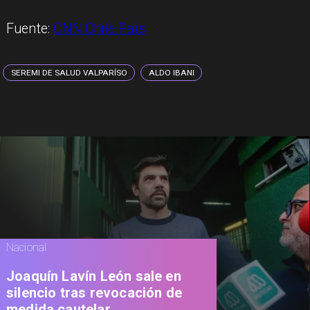
Fuente:
CNN Chile País
SEREMI DE SALUD VALPARÍSO
ALDO IBANI
Nacional
Joaquín Lavín León sale en
silencio tras revocación de
medida cautelar