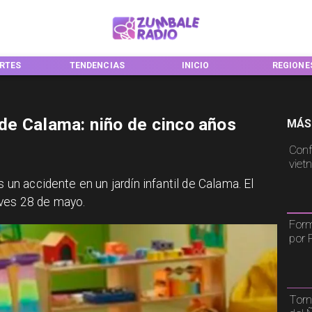
NCIAS
INICIO
REGIONES
NACIONA
l de Calama: niño de cinco años
MÁS
Conf
viet
s un accidente en un jardín infantil de Calama. El
eves 28 de mayo.
Form
por 
Torn