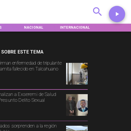
L
INTERNACIONAL
DEPORTES
TENDENCIAS
 SOBRE ESTE TEMA
irman enfermedad de tripulante
namita fallecido en Talcahuano
alizan a Exseremi de Salud
Presunto Delito Sexual
ados sorprenden a la región