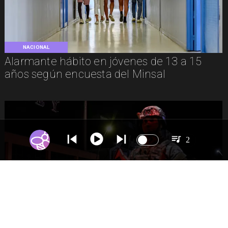
NACIONAL
Alarmante hábito en jóvenes de 13 a 15
años según encuesta del Minsal
2
NACIONAL