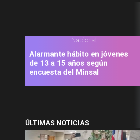
Nacional
Alarmante hábito en jóvenes
de 13 a 15 años según
encuesta del Minsal
ÚLTIMAS NOTICIAS