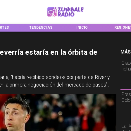
NCIAS
INICIO
REGIONES
NACIONA
erría estaría en la órbita de
MÁS
Claud
fich
aria, “habría recibido sondeos por parte de River y
er la primera negociación del mercado de pases”.
Pres
Colo
La R