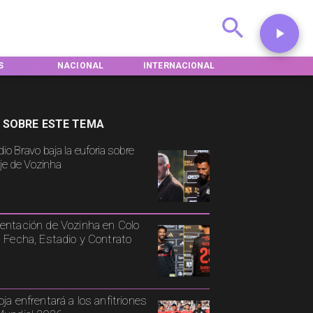
L
INTERNACIONAL
DEPORTES
TENDENCIAS
 SOBRE ESTE TEMA
io Bravo baja la euforia sobre
aje de Vozinha
entación de Vozinha en Colo
: Fecha, Estadio y Contrato
oja enfrentará a los anfitriones