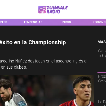
NCIAS
INICIO
REGIONES
NACIONA
 éxito en la Championship
MÁS
Claud
fich
rcelino Núñez destacan en el ascenso inglés al
en sus clubes.
Pres
Colo
La R