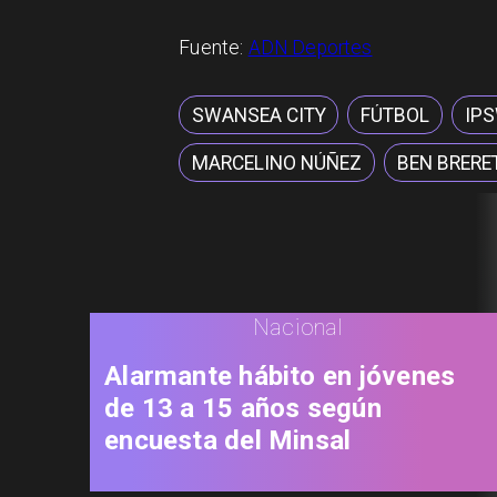
Fuente:
ADN Deportes
SWANSEA CITY
FÚTBOL
IP
MARCELINO NÚÑEZ
BEN BRERE
Nacional
Alarmante hábito en jóvenes
de 13 a 15 años según
encuesta del Minsal