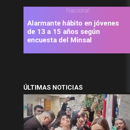
Nacional
Alarmante hábito en jóvenes
de 13 a 15 años según
encuesta del Minsal
ÚLTIMAS NOTICIAS