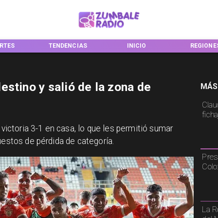
RTES
TENDENCIAS
INICIO
REGIONE
stino y salió de la zona de
MÁS
Claud
fich
e victoria 3-1 en casa, lo que les permitió sumar
uestos de pérdida de categoría.
Pres
Colo
La R