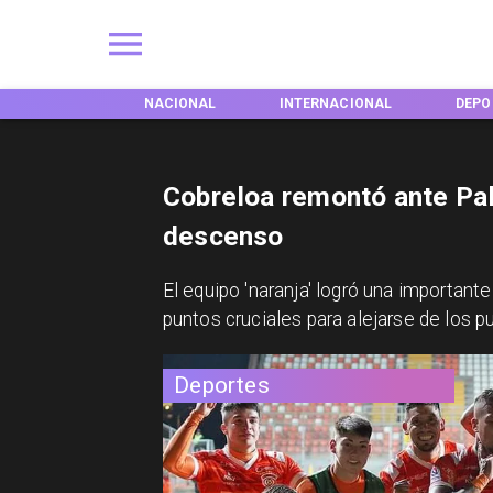
EGIONES
NACIONAL
INTERNACIONAL
DEPO
Cobreloa remontó ante Pale
descenso
​El equipo 'naranja' logró una important
puntos cruciales para alejarse de los p
Deportes