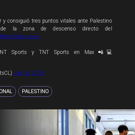
 y consiguió tres puntos vitales ante Palestino
r de la zona de descenso directo del
#MatchdayLunes
.
 TNT Sports y TNT Sports en Max📲💻
rtsCL)
July 30, 2024
ONAL
PALESTINO