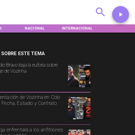
S
NACIONAL
INTERNACIONAL
DEPORTES
 SOBRE ESTE TEMA
io Bravo baja la euforia sobre
aje de Vozinha
entación de Vozinha en Colo
: Fecha, Estadio y Contrato
oja enfrentará a los anfitriones