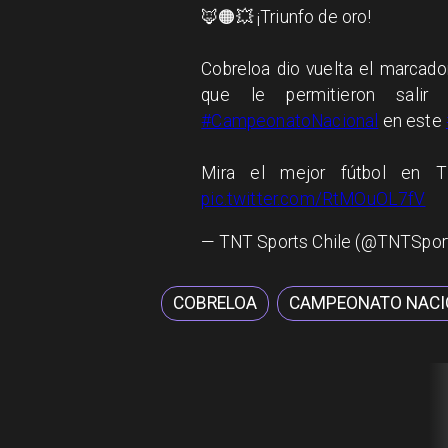
🦊🟠💥 ¡Triunfo de oro!
Cobreloa dio vuelta el marcador
que le permitieron sali
#CampeonatoNacional
en este
Mira el mejor fútbol en
pic.twitter.com/RtMOuOL7fV
— TNT Sports Chile (@TNTSpo
COBRELOA
CAMPEONATO NACI