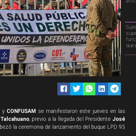
artí
Suel
supe
func
que 
S
y
CONFUSAM
se manifestaron este jueves en las
n
Talcahuano
, previo a la llegada del Presidente
José
ezó la ceremonia de lanzamiento del buque LPD 93