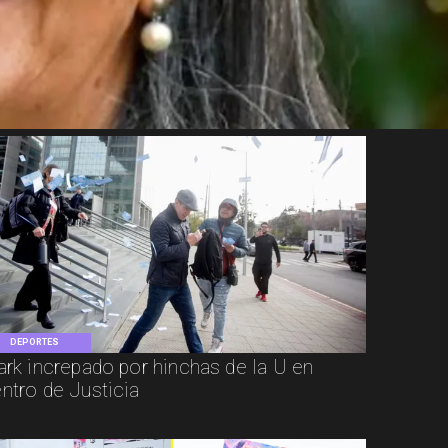
DEPORTES
ark increpado por hinchas de la U en
ntro de Justicia