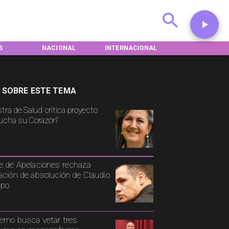
ONAL
INTERNACIONAL
DEPORTES
TENDENCI
 SOBRE ESTE TEMA
stra de Salud critica proyecto
ucha su Corazón”
e de Apelaciones rechaza
ación de absolución de Claudio
spo
erno busca vetar tres