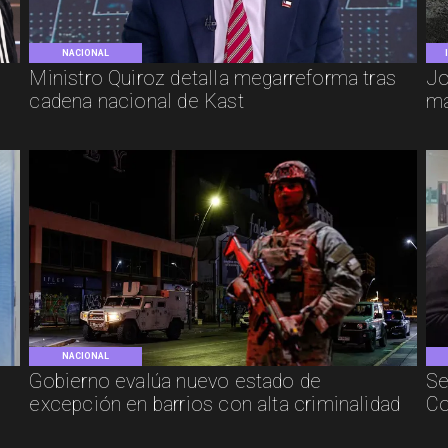
NACIONAL
e
Ministro Quiroz detalla megarreforma tras
Jo
cadena nacional de Kast
má
NACIONAL
Gobierno evalúa nuevo estado de
Se
excepción en barrios con alta criminalidad
Co