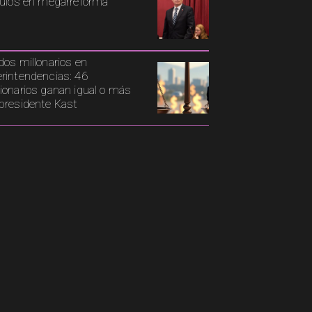
culos en megarreforma
dos millonarios en
rintendencias: 46
ionarios ganan igual o más
presidente Kast