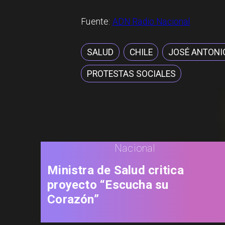
Fuente:
ADN Radio Nacional
SALUD
CHILE
JOSÉ ANTONI
PROTESTAS SOCIALES
Nacional
Ministra de Salud critica
proyecto “Escucha su
Corazón”