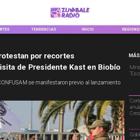
NDENCIAS
INICIO
REGIONES
NACI
rotestan por recortes
MÁS
isita de Presidente Kast en Biobío
Mini
“Esc
ONFUSAM se manifestaron previo al lanzamiento
Cort
anul
Cre
Gobi