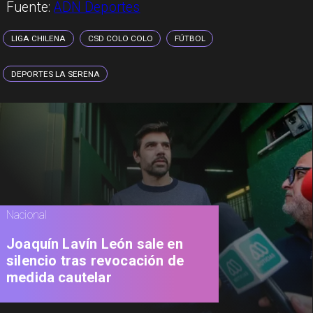
Fuente:
ADN Deportes
LIGA CHILENA
CSD COLO COLO
FÚTBOL
DEPORTES LA SERENA
Nacional
Joaquín Lavín León sale en
silencio tras revocación de
medida cautelar