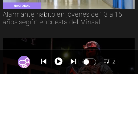
NACIONAL
Alarmante hábito en jóvenes de 13 a 15
años según encuesta del Minsal
2
NACIONAL
Gobierno evalúa nuevo estado de
excepción en barrios con alta criminalidad