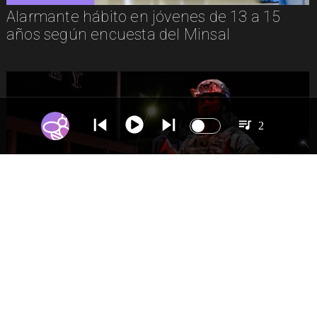
Alarmante hábito en jóvenes de 13 a 15
años según encuesta del Minsal
2
NACIONAL
Gobierno evalúa nuevo estado de
excepción en barrios con alta criminalidad