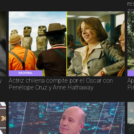
re
zo
NACIONAL
y
Actriz chilena compite por el Oscar con
Ap
Penélope Cruz y Anne Hathaway
Pi