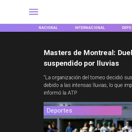
ACIONAL
INTERNACIONAL
DEPORTES
TENDE
Masters de Montreal: Duelo
suspendido por lluvias
​“La organización del torneo decidió su
debido a las intensas lluvias, lo que im
informó la ATP.
Deportes