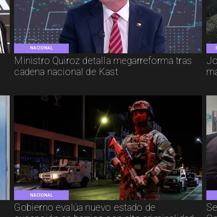
NACIONAL
e
Ministro Quiroz detalla megarreforma tras
Jo
cadena nacional de Kast
má
NACIONAL
Gobierno evalúa nuevo estado de
Se