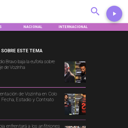
L
INTERNACIONAL
DEPORTES
TENDENCIAS
 SOBRE ESTE TEMA
io Bravo baja la euforia sobre
aje de Vozinha
entación de Vozinha en Colo
: Fecha, Estadio y Contrato
oja enfrentará a los anfitriones