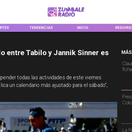
NCIAS
INICIO
REGIONES
NACIONA
 entre Tabilo y Jannik Sinner es
MÁS
Claud
fich
spender todas las actividades de este viernes
plica un calendario más ajustado para el sábado”,
Pres
Colo
La R