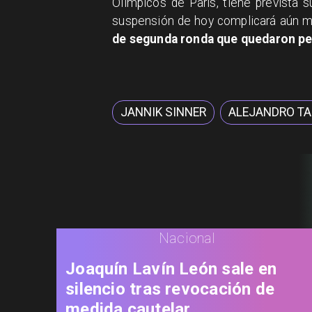
Olímpicos de París, tiene prevista s
suspensión de hoy complicará aún m
de segunda ronda que quedaron pe
JANNIK SINNER
ALEJANDRO TA
Nacional
Joaquín Lavín León sale en
silencio tras revocación de
medida cautelar