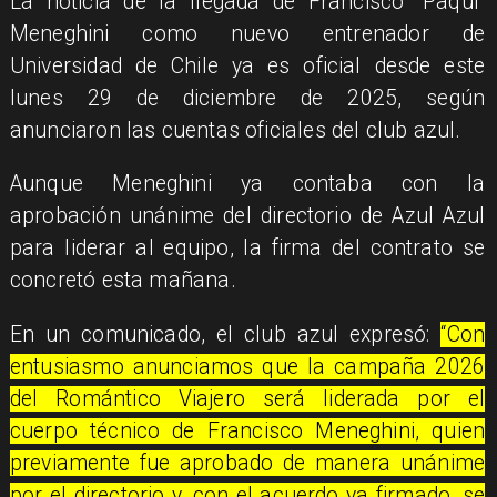
La noticia de la llegada de Francisco “Paqui”
Meneghini como nuevo entrenador de
Universidad de Chile ya es oficial desde este
lunes 29 de diciembre de 2025, según
anunciaron las cuentas oficiales del club azul.
Aunque Meneghini ya contaba con la
aprobación unánime del directorio de Azul Azul
para liderar al equipo, la firma del contrato se
concretó esta mañana.
En un comunicado, el club azul expresó:
“Con
entusiasmo anunciamos que la campaña 2026
del Romántico Viajero será liderada por el
cuerpo técnico de Francisco Meneghini, quien
previamente fue aprobado de manera unánime
por el directorio y, con el acuerdo ya firmado, se