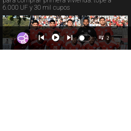
para comprar primera vivienda: tope a
6.000 UF y 30 mil cupos
2
DEPORTES
La Roja enfrentará a los anfitriones del
Mundial 2026