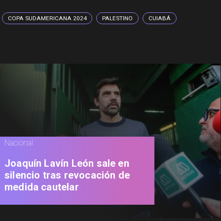
COPA SUDAMERICANA 2024
PALESTINO
CUIABÁ
Nacional
Joaquín Lavín León sale en
silencio tras revocación de
medida cautelar