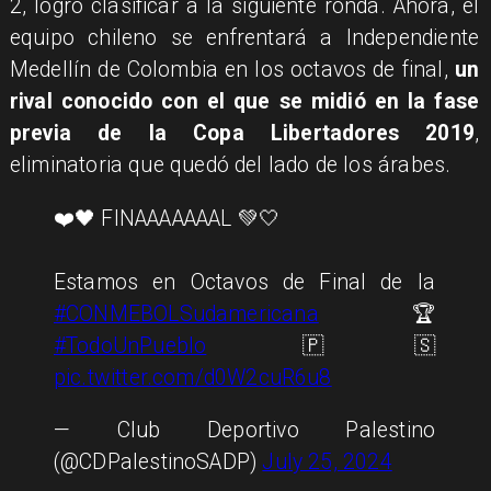
2, logró clasificar a la siguiente ronda. Ahora, el
equipo chileno se enfrentará a Independiente
Medellín de Colombia en los octavos de final,
un
rival conocido con el que se midió en la fase
previa de la Copa Libertadores 2019
,
eliminatoria que quedó del lado de los árabes.
❤️🖤 FINAAAAAAAL 💚🤍
Estamos en Octavos de Final de la
#CONMEBOLSudamericana
🏆
#TodoUnPueblo
🇵🇸
pic.twitter.com/d0W2cuR6u8
— Club Deportivo Palestino
(@CDPalestinoSADP)
July 25, 2024