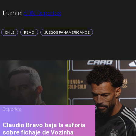
Fuente:
ADN Deportes
CHILE
REMO
JUEGOS PANAMERICANOS
Deportes
Claudio Bravo baja la euforia
sobre fichaje de Vozinha