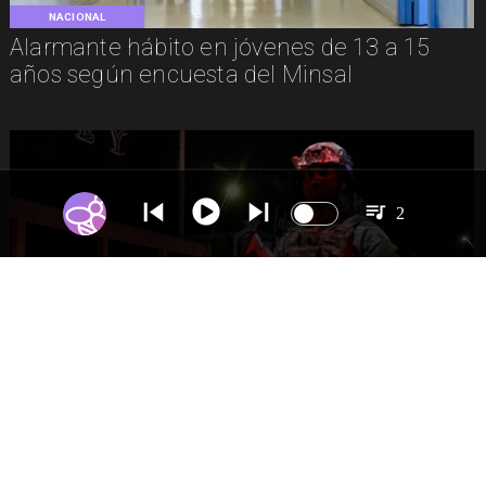
NACIONAL
Alarmante hábito en jóvenes de 13 a 15
años según encuesta del Minsal
2
NACIONAL
Gobierno evalúa nuevo estado de
excepción en barrios con alta criminalidad