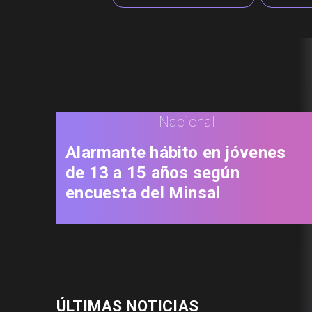
Nacional
Alarmante hábito en jóvenes
de 13 a 15 años según
encuesta del Minsal
ÚLTIMAS NOTICIAS