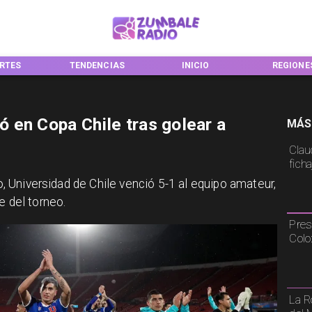
NDENCIAS
INICIO
REGIONES
NACI
zó en Copa Chile tras golear a
MÁS
Claud
fich
ivo, Universidad de Chile venció 5-1 al equipo amateur,
e del torneo.
Pres
Colo
La R