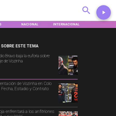
ONAL
INTERNACIONAL
DEPORTES
TENDENCI
 SOBRE ESTE TEMA
io Bravo baja la euforia sobre
aje de Vozinha
entación de Vozinha en Colo
: Fecha, Estadio y Contrato
oja enfrentará a los anfitriones