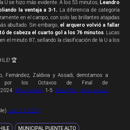
la U se hizo más evidente. A los 53 minutos,
Leandro
liando la ventaja a 3-1.
La diferencia de categoría
ramente en el campo, con solo las brillantes atajadas
más abultado. Sin embargo,
el arquero volvió a fallar
otó de cabeza el cuarto gol a los 76 minutos
. Lucas
n el minuto 87, sellando la clasificación de la U a los
ILE! 🏆
, Fernández, Zaldivia y Assadi, derrotamos a
to por los Octavos de Final de
2024
#PuenteAlto
1-5
#UdeChile
#VamosLaU
ile)
June 18, 2024
HILE
MUNICIPAL PUENTE ALTO