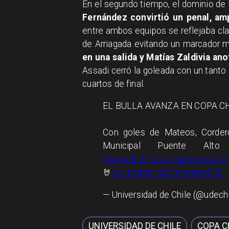
En el segundo tiempo, el dominio de 
Fernández convirtió un penal, amp
entre ambos equipos se reflejaba cla
de Arriagada evitando un marcador 
en una salida y Matías Zaldivia an
Assadi cerró la goleada con un tanto e
cuartos de final.
EL BULLA AVANZA EN COPA CH
Con goles de Mateos, Cordero
Municipal Puente Al
#CopaChileCocaColaSinAzúcar
🤘
pic.twitter.com/rqrzezmh43
— Universidad de Chile (@udech
UNIVERSIDAD DE CHILE
COPA C