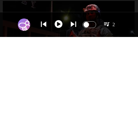
2
NACIONAL
Gobierno evalúa nuevo estado de
excepción en barrios con alta criminalidad