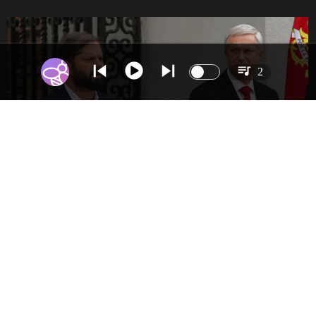
2
NACIONAL
Boric se reencuentra con Presidente Kast
en La Moneda