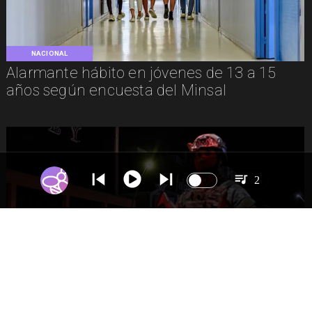
NACIONAL
Alarmante hábito en jóvenes de 13 a 15
años según encuesta del Minsal
2
NACIONAL
Gobierno evalúa nuevo estado de