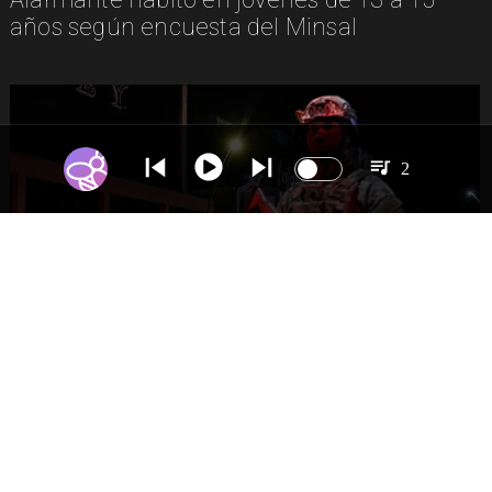
años según encuesta del Minsal
2
NACIONAL
Gobierno evalúa nuevo estado de
excepción en barrios con alta criminalidad