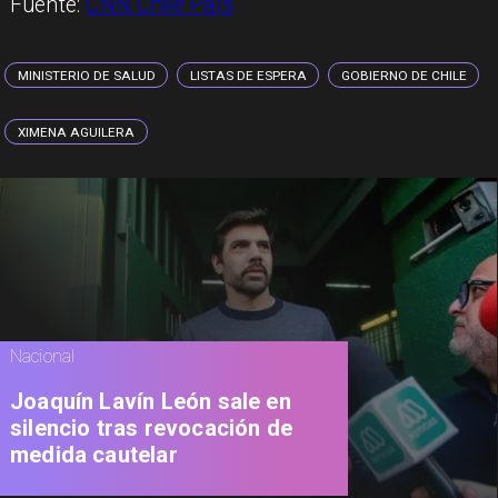
Fuente:
CNN Chile País
MINISTERIO DE SALUD
LISTAS DE ESPERA
GOBIERNO DE CHILE
XIMENA AGUILERA
Nacional
Joaquín Lavín León sale en
silencio tras revocación de
medida cautelar